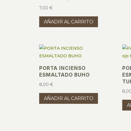
7,00
€
AÑADIR AL CARRITO
PORTA INCIENSO
PO
ESMALTADO BUHO
ES
TU
8,00
€
8,0
AÑADIR AL CARRITO
A