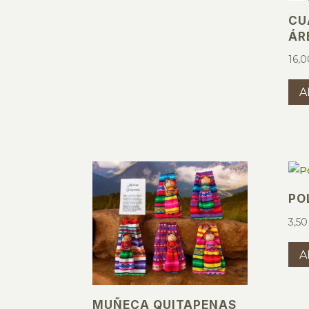
CU
ÁR
16,
A
PO
3,5
A
MUÑECA QUITAPENAS