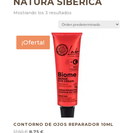
NATURA SIBERICA
Mostrando los 3 resultados
¡Oferta!
CONTORNO DE OJOS REPARADOR 10ML
El
El
12,50
€
8,75
€