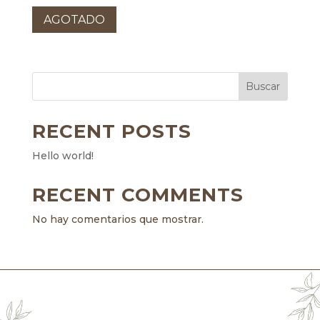
precio
precio
original
actual
AGOTADO
era:
es:
14,00 €.
8,00 €.
Buscar
RECENT POSTS
Hello world!
RECENT COMMENTS
No hay comentarios que mostrar.