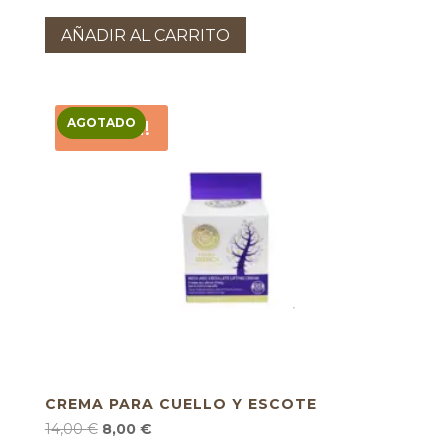
precio
precio
original
actual
AÑADIR AL CARRITO
era:
es:
11,90 €.
8,00 €.
AGOTADO
¡Oferta!
CREMA PARA CUELLO Y ESCOTE
El
El
14,00
€
8,00
€