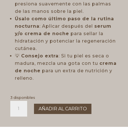
presiona suavemente con las palmas
de las manos sobre la piel.
Úsalo como último paso de la rutina
nocturna
: Aplicar después del
serum
y/o crema de noche
para sellar la
hidratación y potenciar la regeneración
cutánea.
💡
Consejo extra
: Si tu piel es seca o
madura, mezcla una gota con tu
crema
de noche
para un extra de nutrición y
relleno.
3 disponibles
Aceite
AÑADIR AL CARRITO
recuperador
de
noche