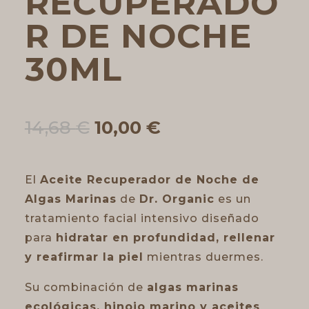
RECUPERADO
R DE NOCHE
30ML
El
El
14,68
€
10,00
€
precio
precio
original
actual
era:
es:
El
Aceite Recuperador de Noche de
14,68 €.
10,00 €.
Algas Marinas
de
Dr. Organic
es un
tratamiento facial intensivo diseñado
para
hidratar en profundidad, rellenar
y reafirmar la piel
mientras duermes.
Su combinación de
algas marinas
ecológicas, hinojo marino y aceites