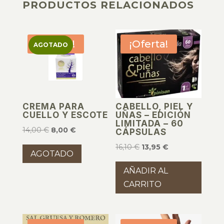
PRODUCTOS RELACIONADOS
PRODUCTOS RELACIONADOS
¡Oferta!
¡Oferta!
AGOTADO
CREMA PARA
CABELLO, PIEL Y
CUELLO Y ESCOTE
UÑAS – EDICIÓN
LIMITADA – 60
El
El
14,00
€
8,00
€
CÁPSULAS
precio
precio
El
El
16,10
€
13,95
€
AGOTADO
original
actual
precio
precio
era:
es:
AÑADIR AL
original
actual
14,00 €.
8,00 €.
CARRITO
era:
es:
16,10 €.
13,95 €.