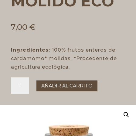
MOLIDO ECO
7,00
€
Ingredientes:
100% frutos enteros de
cardamomo* molidas
.
*Procedente de
agricultura ecológica.
Cardamomo
AÑADIR AL CARRITO
molido
eco
cantidad