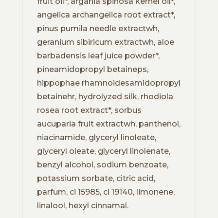
fruit oil*, argania spinosa kernel oil*,
angelica archangelica root extract*,
pinus pumila needle extractwh,
geranium sibiricum extractwh, aloe
barbadensis leaf juice powder*,
pineamidopropyl betaineps,
hippophae rhamnoidesamidopropyl
betainehr, hydrolyzed silk, rhodiola
rosea root extract*, sorbus
aucuparia fruit extractwh, panthenol,
niacinamide, glyceryl linoleate,
glyceryl oleate, glyceryl linolenate,
benzyl alcohol, sodium benzoate,
potassium sorbate, citric acid,
parfum, ci 15985, ci 19140, limonene,
linalool, hexyl cinnamal.