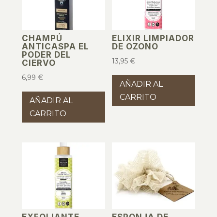
CHAMPÚ
ELIXIR LIMPIADOR
ANTICASPA EL
DE OZONO
PODER DEL
13,95
€
CIERVO
6,99
€
AÑADIR AL
CARRITO
AÑADIR AL
CARRITO