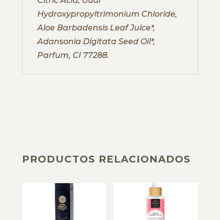
Citric Acid, Guar
Hydroxypropyltrimonium Chloride,
Aloe Barbadensis Leaf Juice*,
Adansonia Digitata Seed Oil*,
Parfum, CI 77288.
PRODUCTOS RELACIONADOS
PRODUCTOS RELACIONADOS