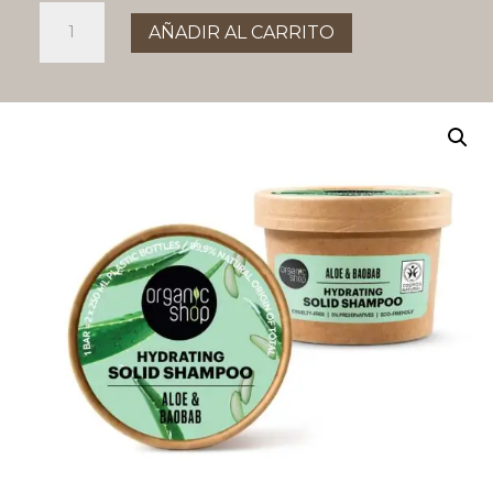
CHAMPÚ
AÑADIR AL CARRITO
SÓLIDO
HIDRATANTE
ALOE
&
BAOBAB
cantidad