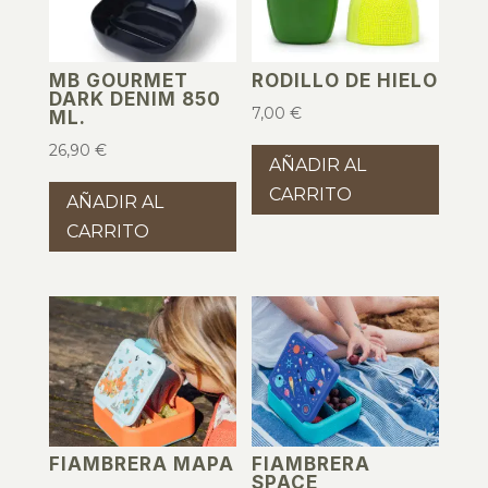
MB GOURMET
RODILLO DE HIELO
DARK DENIM 850
7,00
€
ML.
26,90
€
AÑADIR AL
CARRITO
AÑADIR AL
CARRITO
FIAMBRERA MAPA
FIAMBRERA
SPACE