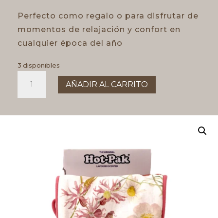
Perfecto como regalo o para disfrutar de
momentos de relajación y confort en
cualquier época del año
3 disponibles
COJIN
AÑADIR AL CARRITO
TERAPÉUTICO
SIN
TRIGO
cantidad