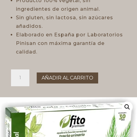
Producto 100% vegetal, sin
ingredientes de origen animal.
Sin gluten, sin lactosa, sin azúcares
añadidos.
Elaborado en España por Laboratorios
Pinisan con máxima garantía de
calidad.
COLA
AÑADIR AL CARRITO
de
CABALLO,
30
Caps.
cantidad