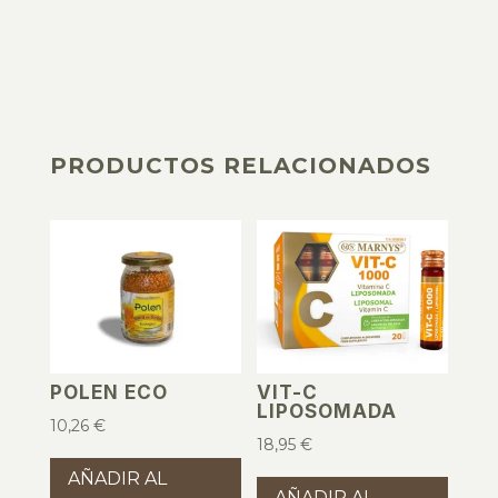
PRODUCTOS RELACIONADOS
PRODUCTOS RELACIONADOS
POLEN ECO
VIT-C
LIPOSOMADA
10,26
€
18,95
€
AÑADIR AL
AÑADIR AL