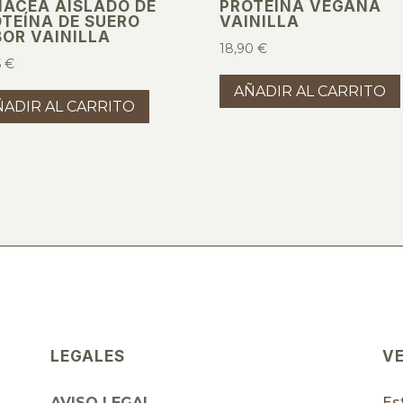
NACEA AISLADO DE
PROTEINA VEGANA
TEÍNA DE SUERO
VAINILLA
OR VAINILLA
18,90
€
5
€
AÑADIR AL CARRITO
ÑADIR AL CARRITO
LEGALES
V
AVISO LEGAL
Es