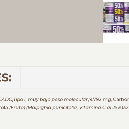
S:
ADO,Tipo I, muy bajo peso molecular)
9.792 mg, Carbo
rola
(Fruto) (Malpighia punicifolia, Vitamina C al 25%)
32