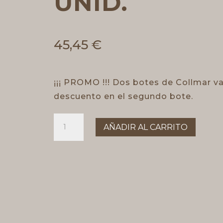
UNID.
45,45
€
¡¡¡ PROMO !!! Dos botes de Collmar va
descuento en el segundo bote.
COLLMAR
AÑADIR AL CARRITO
PACK
2
UNID.
cantidad