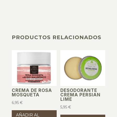
PRODUCTOS RELACIONADOS
PRODUCTOS RELACIONADOS
CREMA DE ROSA
DESODORANTE
MOSQUETA
CREMA PERSIAN
LIME
6,95
€
5,95
€
AÑADIR AL