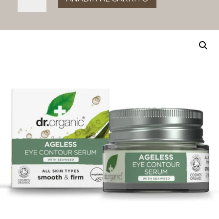
de
ojos
Algas
Marinas
siempre
joven
15ml
cantidad