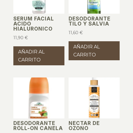
SERUM FACIAL
DESODORANTE
ACIDO
TILO Y SALVIA
HIALURONICO
11,60
€
11,90
€
AÑADIR AL
AÑADIR AL
CARRITO
CARRITO
DESODORANTE
NECTAR DE
ROLL-ON CANELA
OZONO