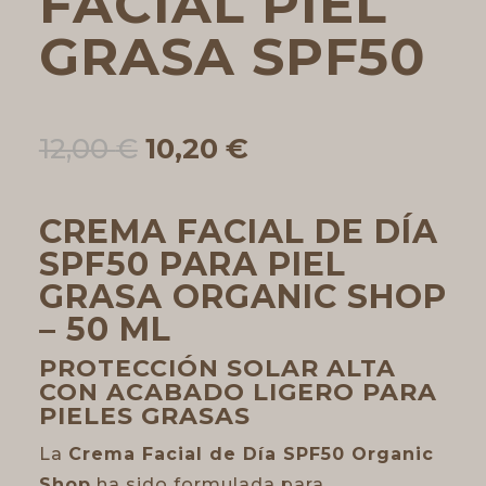
FACIAL PIEL
GRASA SPF50
El
El
12,00
€
10,20
€
precio
precio
original
actual
era:
es:
CREMA FACIAL DE DÍA
12,00 €.
10,20 €.
SPF50 PARA PIEL
GRASA ORGANIC SHOP
– 50 ML
PROTECCIÓN SOLAR ALTA
CON ACABADO LIGERO PARA
PIELES GRASAS
La
Crema Facial de Día SPF50 Organic
Shop
ha sido formulada para