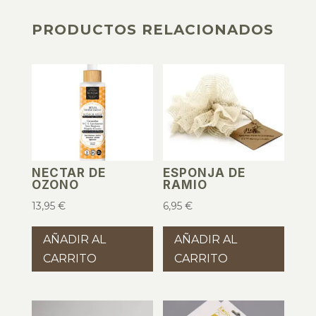
PRODUCTOS RELACIONADOS
PRODUCTOS RELACIONADOS
NECTAR DE
ESPONJA DE
OZONO
RAMIO
13,95
€
6,95
€
AÑADIR AL
AÑADIR AL
CARRITO
CARRITO