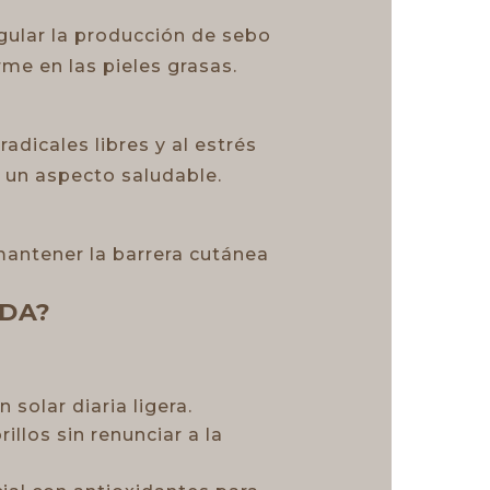
gular la producción de sebo
me en las pieles grasas.
radicales libres y al estrés
 un aspecto saludable.
mantener la barrera cutánea
ADA?
solar diaria ligera.
illos sin renunciar a la