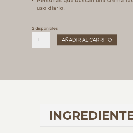
Personas que buscan una crema faci
uso diario.
2 disponibles
Crema
AÑADIR AL CARRITO
spf30
Melocoton
50
Ml
cantidad
INGREDIENTE