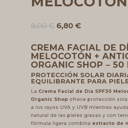
MELOCOTON 
El
El
8,00
€
6,80
€
precio
precio
original
actual
era:
es:
CREMA FACIAL DE D
8,00 €.
6,80 €.
MELOCOTÓN + ANTI
ORGANIC SHOP – 50
PROTECCIÓN SOLAR DIARI
EQUILIBRANTE PARA PIEL
La
Crema Facial de Día SPF30 Melo
Organic Shop
ofrece protección sola
a los rayos UVA y UVB mientras ayuda
natural de las pieles grasas y con tend
fórmula ligera combina
extracto de 