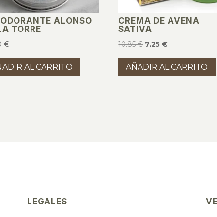
SODORANTE ALONSO
CREMA DE AVENA
LA TORRE
SATIVA
El
El
0
€
10,85
€
7,25
€
precio
precio
ÑADIR AL CARRITO
AÑADIR AL CARRITO
original
actual
era:
es:
10,85 €.
7,25 €.
LEGALES
V