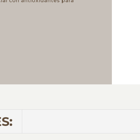
al con antioxidantes para
S: