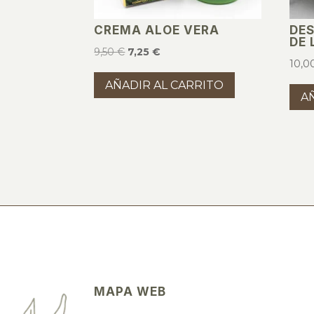
CREMA ALOE VERA
DE
DE 
El
El
9,50
€
7,25
€
10,0
precio
precio
AÑADIR AL CARRITO
original
actual
A
era:
es:
9,50 €.
7,25 €.
MAPA WEB