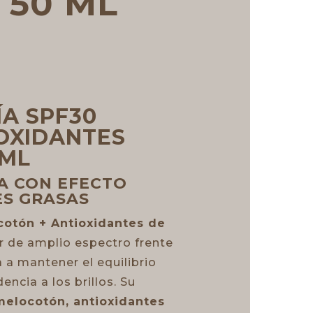
50 ML
ÍA SPF30
OXIDANTES
 ML
A CON EFECTO
ES GRASAS
cotón + Antioxidantes de
r de amplio espectro frente
 a mantener el equilibrio
encia a los brillos. Su
melocotón, antioxidantes