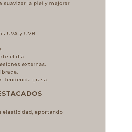
 suavizar la piel y mejorar
yos UVA y UVB.
.
nte el día.
resiones externas.
ibrada.
on tendencia grasa.
DESTACADOS
u elasticidad, aportando