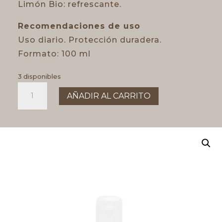
Limón Bio: refrescante.
Recomendaciones de uso
Uso diario. Protección duradera.
Formato: 100 ml
3 disponibles
DESODORANTE
AÑADIR AL CARRITO
SPRAY
FRESCOR
NATURAL
100ml
NATURABIO
cantidad