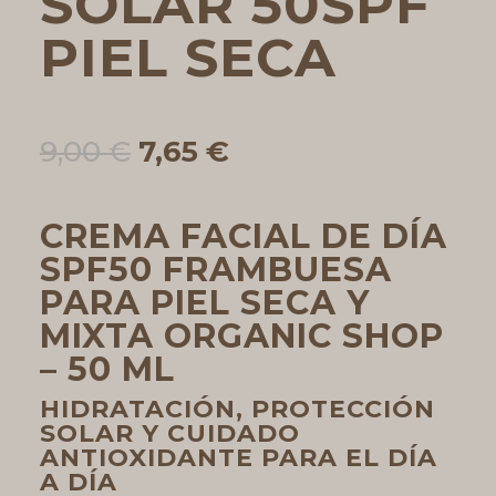
SOLAR 50SPF
PIEL SECA
El
El
9,00
€
7,65
€
precio
precio
original
actual
era:
es:
CREMA FACIAL DE DÍA
9,00 €.
7,65 €.
SPF50 FRAMBUESA
PARA PIEL SECA Y
MIXTA ORGANIC SHOP
– 50 ML
HIDRATACIÓN, PROTECCIÓN
SOLAR Y CUIDADO
ANTIOXIDANTE PARA EL DÍA
A DÍA