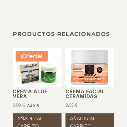
PRODUCTOS RELACIONADOS
PRODUCTOS RELACIONADOS
¡Oferta!
CREMA ALOE
CREMA FACIAL
VERA
CERAMIDAS
El
El
9,50
€
7,25
€
9,95
€
precio
precio
AÑADIR AL
AÑADIR AL
original
actual
CARRITO
CARRITO
era:
es: