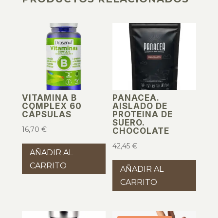
PRODUCTOS RELACIONADOS
VITAMINA B
PANACEA.
COMPLEX 60
AISLADO DE
CÁPSULAS
PROTEINA DE
SUERO.
16,70
€
CHOCOLATE
42,45
€
AÑADIR AL
CARRITO
AÑADIR AL
CARRITO