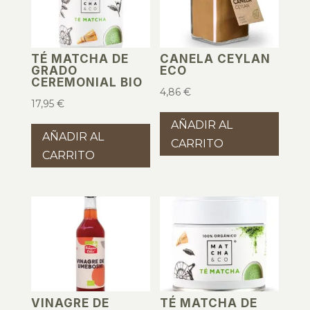
TÉ MATCHA DE
CANELA CEYLAN
GRADO
ECO
CEREMONIAL BIO
4,86
€
17,95
€
AÑADIR AL
AÑADIR AL
CARRITO
CARRITO
VINAGRE DE
TÉ MATCHA DE