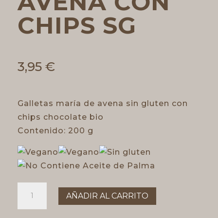
AVENA CON
CHIPS SG
3,95
€
Galletas maría de avena sin gluten con
chips chocolate bio
Contenido:
200 g
Galletas
AÑADIR AL CARRITO
de
avena