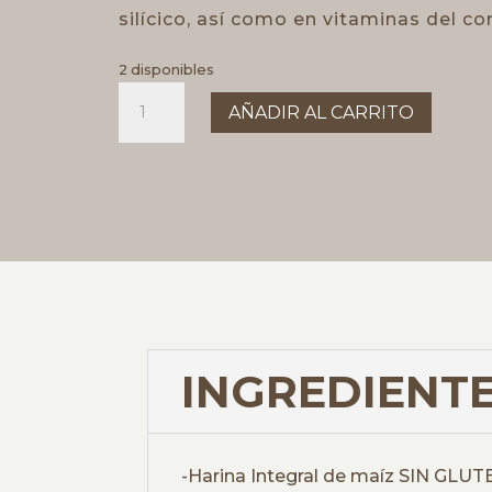
silícico, así como en vitaminas del co
2 disponibles
HARINA
AÑADIR AL CARRITO
INTEGRAL
DE
MAIZ
SG.
1KG
cantidad
INGREDIENTE
-Harina Integral de maíz SIN GLU