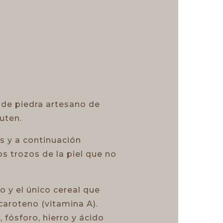
 de piedra artesano de
uten.
s y a continuación
s trozos de la piel que no
 y el único cereal que
caroteno (vitamina A).
fósforo, hierro y ácido