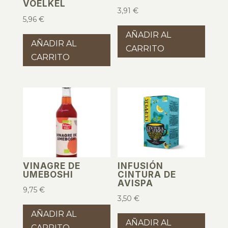
VOELKEL
3,91
€
5,96
€
AÑADIR AL
AÑADIR AL
CARRITO
CARRITO
VINAGRE DE
INFUSIÓN
UMEBOSHI
CINTURA DE
AVISPA
9,75
€
3,50
€
AÑADIR AL
AÑADIR AL
CARRITO