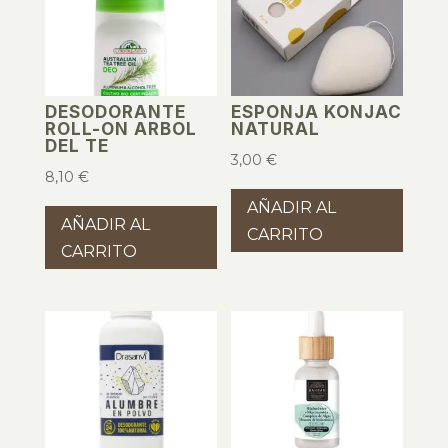
DESODORANTE
ESPONJA KONJAC
ROLL-ON ARBOL
NATURAL
DEL TE
3,00
€
8,10
€
AÑADIR AL
AÑADIR AL
CARRITO
CARRITO