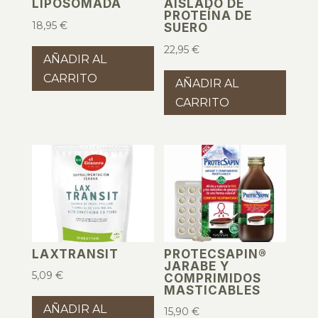
LIPOSOMADA
AISLADO DE
PROTEÍNA DE
18,95
€
SUERO
22,95
€
AÑADIR AL
CARRITO
AÑADIR AL
CARRITO
LAXTRANSIT
PROTECSAPIN®
JARABE Y
5,09
€
COMPRIMIDOS
MASTICABLES
AÑADIR AL
15,90
€