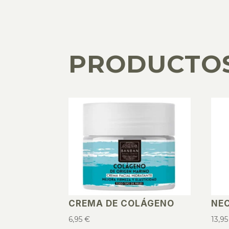
PRODUCTO
PRODUCTOS RELACIONADOS
CREMA DE COLÁGENO
NE
6,95
€
13,9