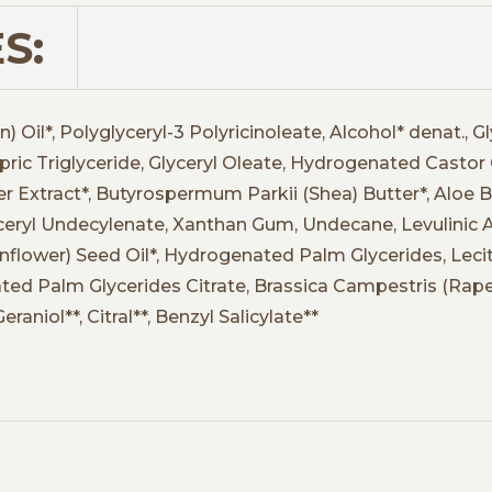
S:
) Oil*, Polyglyceryl-3 Polyricinoleate, Alcohol* denat., 
pric Triglyceride, Glyceryl Oleate, Hydrogenated Castor O
wer Extract*, Butyrospermum Parkii (Shea) Butter*, Aloe B
ceryl Undecylenate, Xanthan Gum, Undecane, Levulinic A
flower) Seed Oil*, Hydrogenated Palm Glycerides, Lecit
ed Palm Glycerides Citrate, Brassica Campestris (Rapes
eraniol**, Citral**, Benzyl Salicylate**