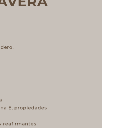
LAVERA
adero.
a
mina E, propiedades
y reafirmantes