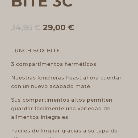
BITE 3C
El
El
34,95
€
29,00
€
precio
precio
original
actual
era:
es:
LUNCH BOX BITE
34,95 €.
29,00 €.
3 compartimentos herméticos.
Nuestras loncheras Feast ahora cuentan
con un nuevo acabado mate.
Sus compartimentos altos permiten
guardar fácilmente una variedad de
alimentos integrales.
Fáciles de limpiar gracias a su tapa de