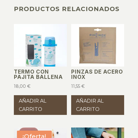
PRODUCTOS RELACIONADOS
PRODUCTOS RELACIONADOS
TERMO CON
PINZAS DE ACERO
PAJITA BALLENA
INOX
18,00
€
11,55
€
AÑADIR AL
AÑADIR AL
CARRITO
CARRITO
¡Oferta!