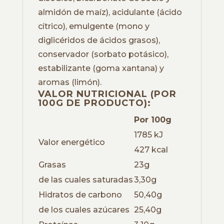
almidón de maíz), acidulante (ácido
cítrico), emulgente (mono y
diglicéridos de ácidos grasos),
conservador (sorbato potásico),
estabilizante (goma xantana) y
aromas (limón).
VALOR NUTRICIONAL (POR
100G DE PRODUCTO):
Por 100g
1785 kJ
Valor energético
427 kcal
Grasas
23g
de las cuales saturadas
3,30g
Hidratos de carbono
50,40g
de los cuales azúcares
25,40g