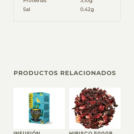
Proteínas
3,10g
Sal
0,42g
PRODUCTOS RELACIONADOS
PRODUCTOS RELACIONADOS
INFUSIÓN
HIBISCO 500GR