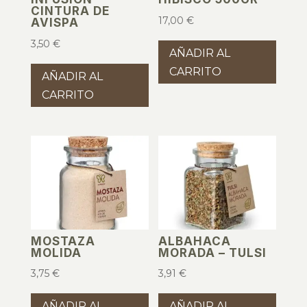
CINTURA DE
17,00
€
AVISPA
3,50
€
AÑADIR AL
CARRITO
AÑADIR AL
CARRITO
MOSTAZA
ALBAHACA
MOLIDA
MORADA – TULSI
3,75
€
3,91
€
AÑADIR AL
AÑADIR AL