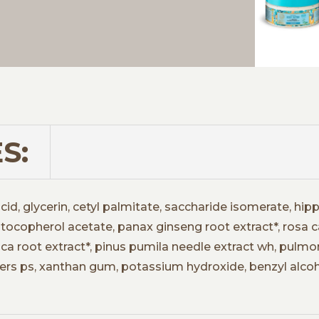
S:
acid, glycerin, cetyl palmitate, saccharide isomerate, 
 tocopherol acetate, panax ginseng root extract*, rosa ca
ica root extract*, pinus pumila needle extract wh, pulmona
sters ps, xanthan gum, potassium hydroxide, benzyl alco