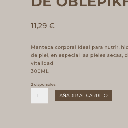
DE OBLEPIK
11,29
€
Manteca corporal ideal para nutrir, hi
de piel, en especial las pieles secas,
vitalidad.
300ML
2 disponibles
Manteca
AÑADIR AL CARRITO
corporal
de
Oblepikha
cantidad