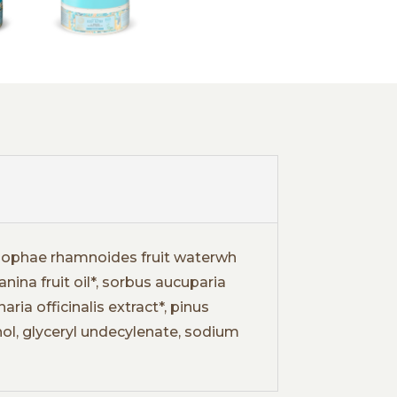
hippophae rhamnoides fruit waterwh
nina fruit oil*, sorbus aucuparia
ria officinalis extract*, pinus
hol, glyceryl undecylenate, sodium