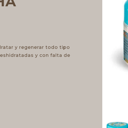
HA
dratar y regenerar todo tipo
 deshidratadas y con falta de