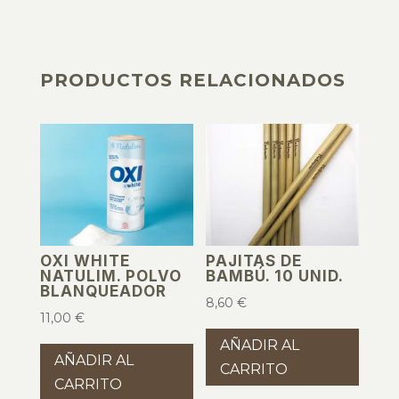
PRODUCTOS RELACIONADOS
PRODUCTOS RELACIONADOS
OXI WHITE
PAJITAS DE
NATULIM. POLVO
BAMBÚ. 10 UNID.
BLANQUEADOR
8,60
€
11,00
€
AÑADIR AL
AÑADIR AL
CARRITO
CARRITO