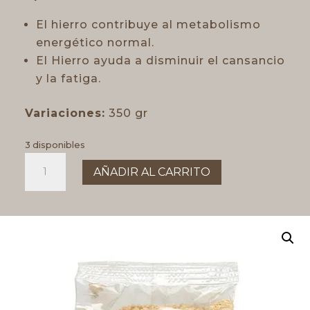
El hierro contribuye al metabolismo
energético normal.
El Hierro ayuda a disminuir el cansancio
y la fatiga.
Variaciones:
350 gr
3 disponibles
PROTEINA
AÑADIR AL CARRITO
DE
SOJA
FINA
350gr
cantidad