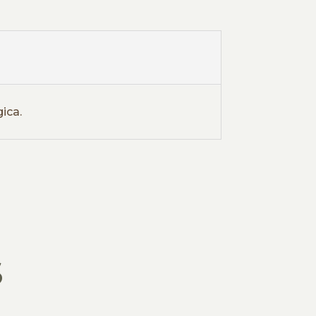
ica.
S