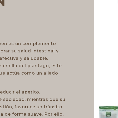
N
Green es un complemento
rar su salud intestinal y
fectiva y saludable.
 semilla del plantago, este
que actúa como un aliado
ducir el apetito,
 saciedad, mientras que su
stión, favorece un tránsito
ma de forma suave. Por ello,