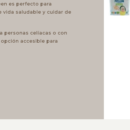
een es perfecto para
 vida saludable y cuidar de
ra personas celíacas o con
a opción accesible para