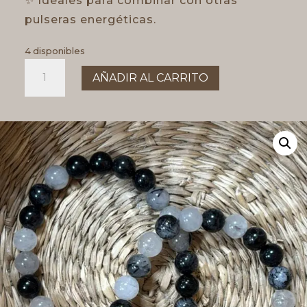
✨ Ideales para combinar con otras
pulseras energéticas.
4 disponibles
PULSERA
AÑADIR AL CARRITO
CUARZO
TURMALINADO
8MM
cantidad