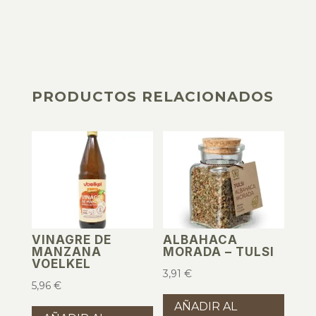
PRODUCTOS RELACIONADOS
PRODUCTOS RELACIONADOS
VINAGRE DE
ALBAHACA
MANZANA
MORADA – TULSI
VOELKEL
3,91
€
5,96
€
AÑADIR AL