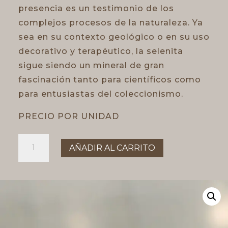
presencia es un testimonio de los
complejos procesos de la naturaleza. Ya
sea en su contexto geológico o en su uso
decorativo y terapéutico, la selenita
sigue siendo un mineral de gran
fascinación tanto para científicos como
para entusiastas del coleccionismo.
PRECIO POR UNIDAD
Rodado
AÑADIR AL CARRITO
de
selenita
20-
30mm
cantidad