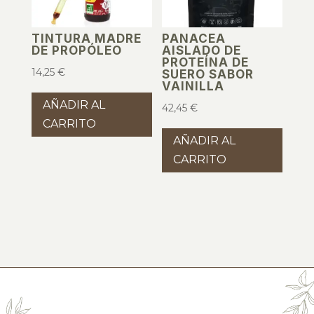
TINTURA MADRE
PANACEA
DE PROPÓLEO
AISLADO DE
PROTEÍNA DE
14,25
€
SUERO SABOR
VAINILLA
AÑADIR AL
42,45
€
CARRITO
AÑADIR AL
CARRITO