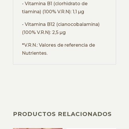
- Vitamina B1 (clorhidrato de
tiamina) (100% V.R.N): 1,1 µg
- Vitamina B12 (cianocobalamina)
(100% V.R.N): 2,5 µg
*V.R.N.: Valores de referencia de
Nutrientes.
PRODUCTOS RELACIONADOS
PRODUCTOS RELACIONADOS