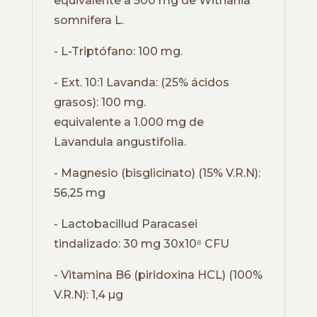
equivalente a 500 mg de Withania
somnifera L.
- L-Triptófano: 100 mg.
- Ext. 10:1 Lavanda: (25% ácidos
grasos): 100 mg.
equivalente a 1.000 mg de
Lavandula angustifolia.
- Magnesio (bisglicinato) (15% V.R.N):
56,25 mg
- Lactobacillud Paracasei
tindalizado: 30 mg 30x10⁸ CFU
- Vitamina B6 (piridoxina HCL) (100%
V.R.N): 1,4 µg