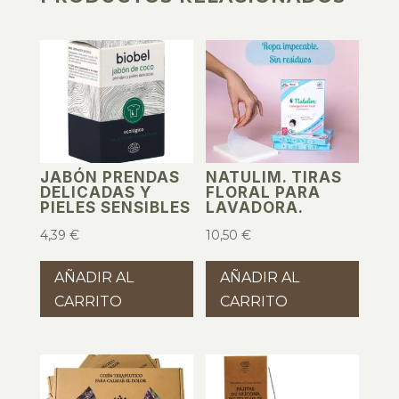
PRODUCTOS RELACIONADOS
JABÓN PRENDAS
NATULIM. TIRAS
DELICADAS Y
FLORAL PARA
PIELES SENSIBLES
LAVADORA.
4,39
€
10,50
€
AÑADIR AL
AÑADIR AL
CARRITO
CARRITO