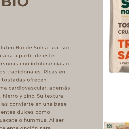
BIO
luten Bio de Solnatural son
orada a partir de este
ersonas con intolerancias o
os tradicionales. Ricas en
as tostadas ofrecen
tema cardiovascular, además
ierro y zinc. Su textura
 las convierte en una base
dientes dulces como
uacate o hummus. Al ser
xcelente opción para