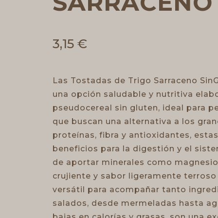
SARRACENO 
3,15
€
Las Tostadas de Trigo Sarraceno SinG
una opción saludable y nutritiva elab
pseudocereal sin gluten, ideal para p
que buscan una alternativa a los gran
proteínas, fibra y antioxidantes, est
beneficios para la digestión y el sis
de aportar minerales como magnesio, h
crujiente y sabor ligeramente terroso
versátil para acompañar tanto ingre
salados, desde mermeladas hasta ag
bajas en calorías y grasas, son una e