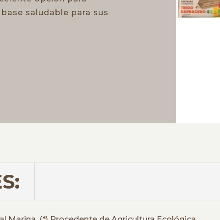
 base saludable para sus
S:
l Marina. (*) Procedente de Agricultura Ecológica.