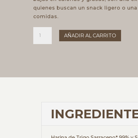
quienes buscan un snack ligero o una
comidas.
TOSTADAS
AÑADIR AL CARRITO
DE
SARRACENO
BIO
cantidad
INGREDIENTE
Harina de Trigo Sarraceno* 99% y Sa