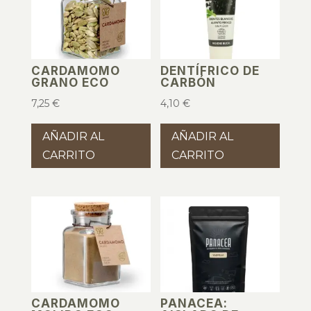
CARDAMOMO
DENTÍFRICO DE
GRANO ECO
CARBÓN
7,25
€
4,10
€
AÑADIR AL
AÑADIR AL
CARRITO
CARRITO
CARDAMOMO
PANACEA: