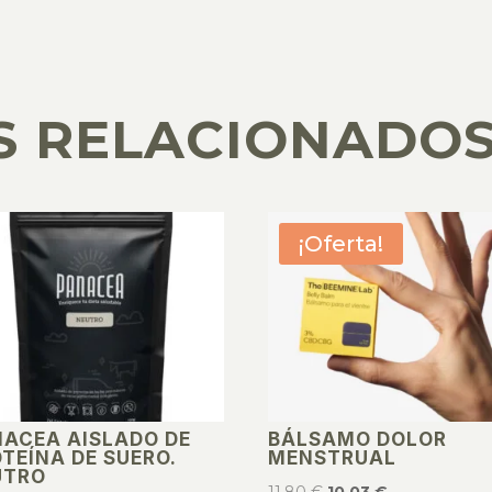
S RELACIONADO
¡Oferta!
NACEA AISLADO DE
BÁLSAMO DOLOR
TEÍNA DE SUERO.
MENSTRUAL
UTRO
El
El
11,80
€
10,03
€