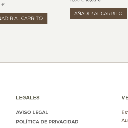
5
€
precio
precio
AÑADIR AL CARRITO
original
actual
ÑADIR AL CARRITO
era:
es:
11,80 €.
10,03 €.
LEGALES
V
AVISO LEGAL
Es
Au
POLÍTICA DE PRIVACIDAD