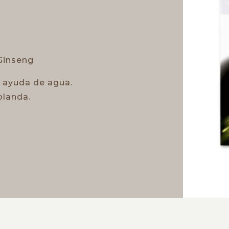
 Ginseng
 ayuda de agua.
blanda.