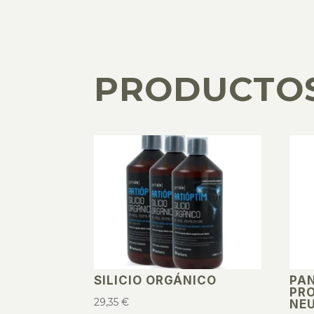
PRODUCTO
PRODUCTOS RELACIONADOS
SILICIO ORGÁNICO
PA
PRO
29,35
€
NE