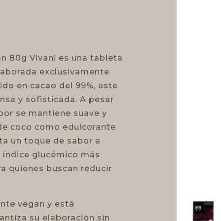
 80g Vivani es una tableta
elaborada exclusivamente
do en cacao del 99%, este
nsa y sofisticada. A pesar
abor se mantiene suave y
r de coco como edulcorante
rta un toque de sabor a
n índice glucémico más
ra quienes buscan reducir
nte vegan y está
antiza su elaboración sin