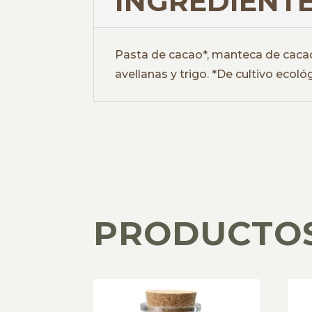
INGREDIENTE
Pasta de cacao*, manteca de cacao 
avellanas y trigo. *De cultivo ecoló
PRODUCTO
PRODUCTOS RELACIONADOS