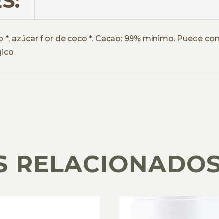
S:
*, azúcar flor de coco *. Cacao: 99% mínimo. Puede co
gico
S RELACIONADO