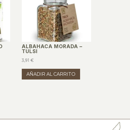
O
ALBAHACA MORADA –
TULSI
3,91
€
AÑADIR AL CARRITO