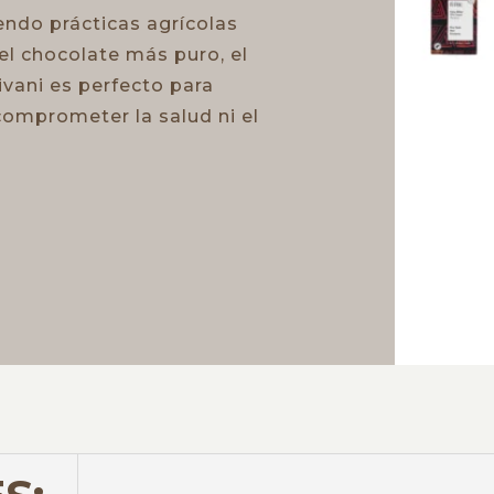
endo prácticas agrícolas
el chocolate más puro, el
vani es perfecto para
 comprometer la salud ni el