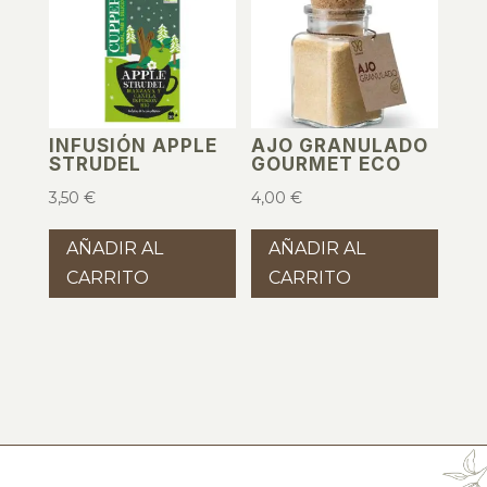
INFUSIÓN APPLE
AJO GRANULADO
STRUDEL
GOURMET ECO
3,50
€
4,00
€
AÑADIR AL
AÑADIR AL
CARRITO
CARRITO