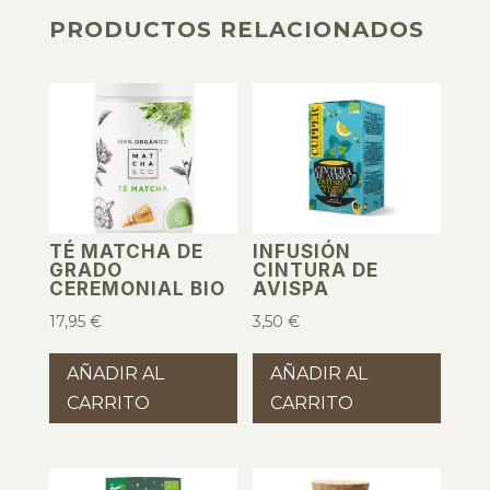
PRODUCTOS RELACIONADOS
PRODUCTOS RELACIONADOS
TÉ MATCHA DE
INFUSIÓN
GRADO
CINTURA DE
CEREMONIAL BIO
AVISPA
17,95
€
3,50
€
AÑADIR AL
AÑADIR AL
CARRITO
CARRITO