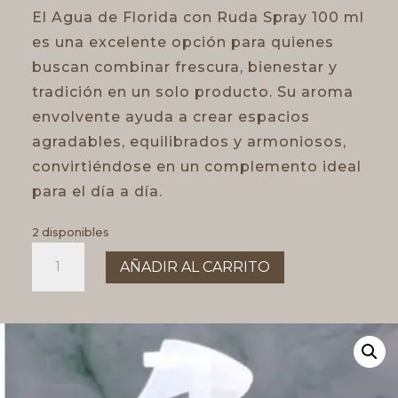
El Agua de Florida con Ruda Spray 100 ml
es una excelente opción para quienes
buscan combinar frescura, bienestar y
tradición en un solo producto. Su aroma
envolvente ayuda a crear espacios
agradables, equilibrados y armoniosos,
convirtiéndose en un complemento ideal
para el día a día.
2 disponibles
Agua
AÑADIR AL CARRITO
de
Florida
con
Ruda
cantidad