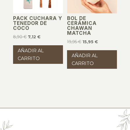
PACK CUCHARA Y
BOL DE
TENEDOR DE
CERÁMICA
COCO
CHAWAN
MATCHA
El
El
8,90
€
7,12
€
El
El
19,95
€
15,95
€
precio
precio
precio
precio
AÑADIR AL
original
actual
AÑADIR AL
original
actual
CARRITO
era:
es:
CARRITO
era:
es:
8,90 €.
7,12 €.
19,95 €.
15,95 €.