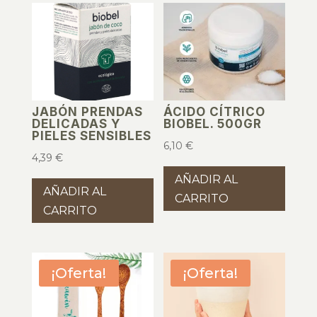
JABÓN PRENDAS
ÁCIDO CÍTRICO
DELICADAS Y
BIOBEL. 500GR
PIELES SENSIBLES
6,10
€
4,39
€
AÑADIR AL
AÑADIR AL
CARRITO
CARRITO
¡Oferta!
¡Oferta!