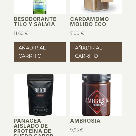
DESODORANTE
CARDAMOMO
TILO Y SALVIA
MOLIDO ECO
11,60
€
7,00
€
AÑADIR AL
AÑADIR AL
CARRITO
CARRITO
PANACEA:
AMBROSIA
AISLADO DE
9,95
€
PROTEÍNA DE