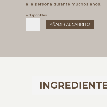
a la persona durante muchos años.
4 disponibles
Colgante
AÑADIR AL CARRITO
Cruz
de
Caravaca
2cm
cantidad
INGREDIENTE