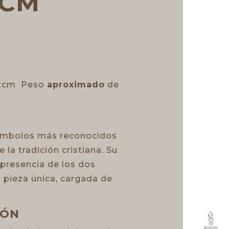
2CM
x 2cm Peso
aproximado
de
símbolos más reconocidos
 la tradición cristiana. Su
 presencia de los dos
 pieza única, cargada de
IÓN