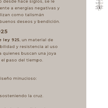
desde hace siglos, se le
ente a energías negativas y
ilizan como talismán
 buenos deseos y bendición.
925
e ley 925
, un material de
bilidad y resistencia al uso
ara quienes buscan una joya
 el paso del tiempo.
diseño minucioso:
sosteniendo la cruz.