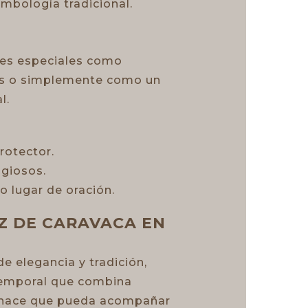
imbología tradicional.
ones especiales como
es o simplemente como un
l.
rotector.
igiosos.
 lugar de oración.
Z DE CARAVACA EN
e elegancia y tradición,
atemporal que combina
ia hace que pueda acompañar