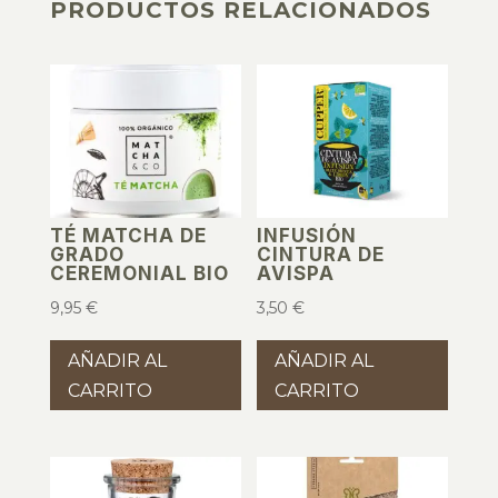
PRODUCTOS RELACIONADOS
PRODUCTOS RELACIONADOS
TÉ MATCHA DE
INFUSIÓN
GRADO
CINTURA DE
CEREMONIAL BIO
AVISPA
9,95
€
3,50
€
AÑADIR AL
AÑADIR AL
CARRITO
CARRITO