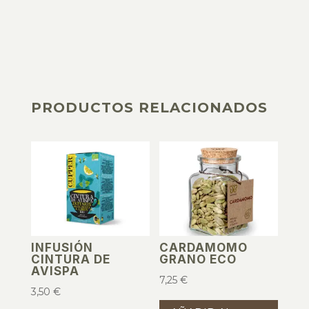
PRODUCTOS RELACIONADOS
PRODUCTOS RELACIONADOS
INFUSIÓN
CARDAMOMO
CINTURA DE
GRANO ECO
AVISPA
7,25
€
3,50
€