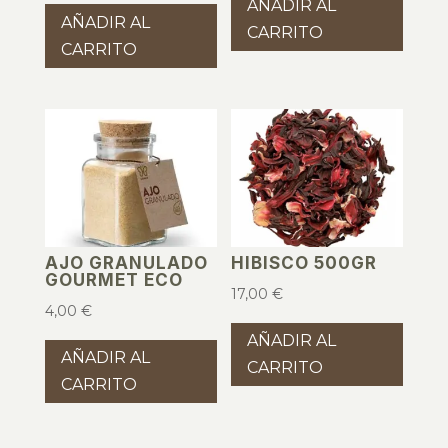
AÑADIR AL
AÑADIR AL
CARRITO
CARRITO
AJO GRANULADO
HIBISCO 500GR
GOURMET ECO
17,00
€
4,00
€
AÑADIR AL
AÑADIR AL
CARRITO
CARRITO