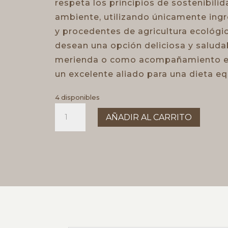
respeta los principios de sostenibili
ambiente, utilizando únicamente ingr
y procedentes de agricultura ecológi
desean una opción deliciosa y saludab
merienda o como acompañamiento en
un excelente aliado para una dieta equ
4 disponibles
Pan
AÑADIR AL CARRITO
solo
semillas
sin
harina
ni
levadura
bio
cantidad