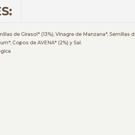
S:
llas de Girasol* (13%), Vinagre de Manzana*, Semillas d
lium*, Copos de AVENA* (2%) y Sal.
ógica