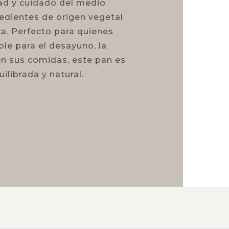
dad y cuidado del medio
edientes de origen vegetal
ca. Perfecto para quienes
le para el desayuno, la
 sus comidas, este pan es
ilibrada y natural.