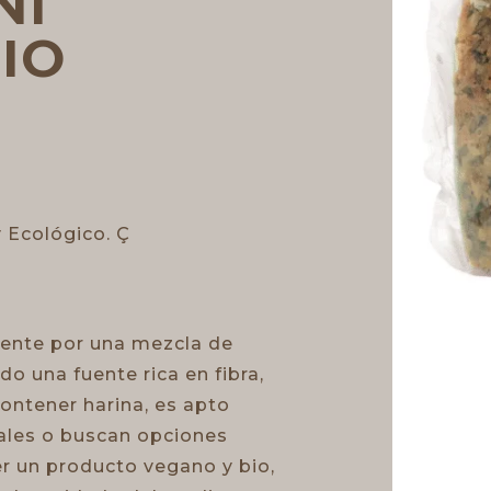
NI
IO
y Ecológico. Ç
ente por una mezcla de
o una fuente rica en fibra,
contener harina, es apto
eales o buscan opciones
er un producto vegano y bio,